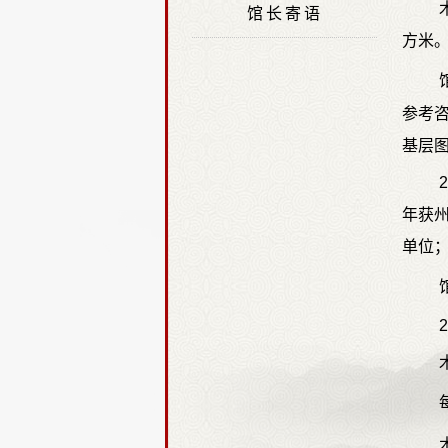
馆长寄语
方米
参考
基层
年获州
单位；