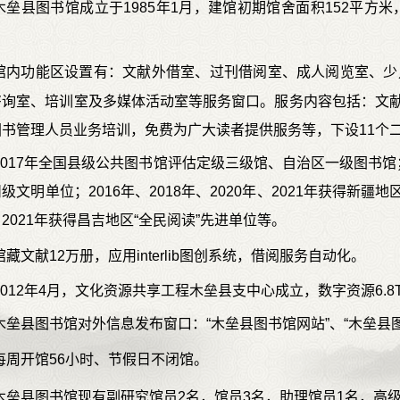
木垒县图书馆成立于1985年1月，建馆初期馆舍面积152平方米，
。
馆内功能区设置有：文献外借室、过刊借阅室、成人阅览室、少
咨询室、培训室及多媒体活动室等服务窗口。服务内容包括：文
图书管理人员业务培训，免费为广大读者提供服务等，下设
2017年全国县级公共图书馆评估定级三级馆、自治区一级图书馆；
级文明单位；2016年、2018年、2020年、2021年获得
新疆地区
2021年获得昌吉地区“全民阅读”先进单位等。
馆藏文献12万册，应用interlib图创系统，借阅服务自动化。
2012年4月，文化资源共享工程木垒县支中心成立，数字资源6.8
木垒县图书馆对外信息发布窗口：“木垒县图书馆网站”、“木垒县
每周开馆56小时、节假日不闭馆。
木垒县图书馆现有副研究馆员2名，馆员3名，助理馆员1名，高级