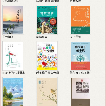
宁城山水游记
杭州：烟柳画桥中的写意时光
艺林散叶
芷兮问茶
柳林风声
天下黄河
田埂上的小提琴家
超有趣的儿童色彩心理学
脾气好了病不找