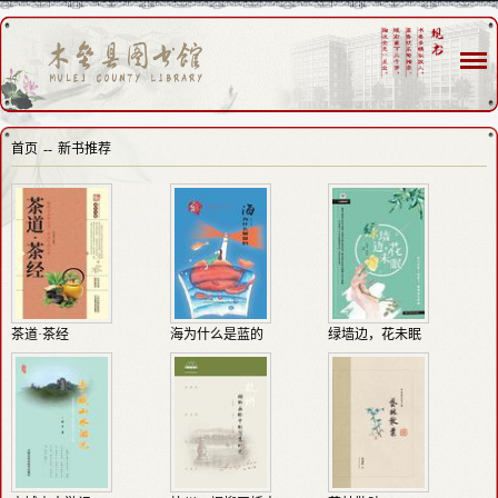
首页
--
新书推荐
茶道·茶经
海为什么是蓝的
绿墙边，花未眠