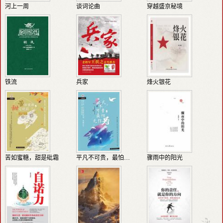
河上一周
谈词论曲
穿越盛京秘境
铁流
兵家
烽火银花
苦如蜜糖，甜是砒霜
平凡不可贵，最怕无作为
骤雨中的阳光